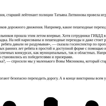
ия, старший лейтенант полиции Татьяна Литвинова провела игр
ников дорожного движения. Например, какие пешеходные перех
льников прошла этим летом впервые. Хотя сотрудники ГИБДД в 
адка. На ней нарисованы и пешеходные переходы и даже стоит р
ребята давали не раздумывая», — сказала госинспектор по проп
х ранних лет ребята в простой и доступной форме с помощью и
азличных конкурсах, как муниципальных, так и областных. Напр
з становились их победителями и призерами.
ка?, — спросили мы у маленького Вовы Мясникова, который стар
гают безопасно переходить дорогу. А в конце викторины всем 