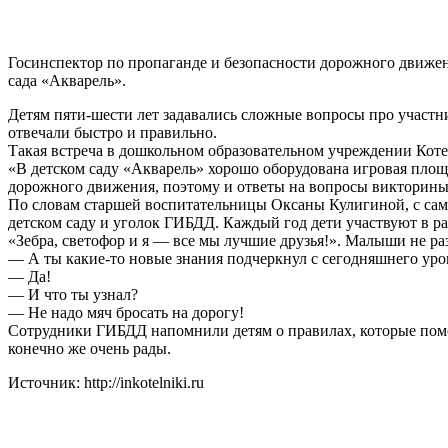
Госинспектор по пропаганде и безопасности дорожного движен
сада «Акварель».
Детям пяти-шести лет задавались сложные вопросы про участ
отвечали быстро и правильно.
Такая встреча в дошкольном образовательном учреждении Коте
«В детском саду «Акварель» хорошо оборудована игровая площ
дорожного движения, поэтому и ответы на вопросы викторины 
По словам старшей воспитательницы Оксаны Кулигиной, с самы
детском саду и уголок ГИБДД. Каждый год дети участвуют в р
«Зебра, светофор и я — все мы лучшие друзья!». Малыши не ра
— А ты какие-то новые знания подчеркнул с сегодняшнего уро
— Да!
— И что ты узнал?
— Не надо мяч бросать на дорогу!
Сотрудники ГИБДД напомнили детям о правилах, которые помо
конечно же очень рады.
Источник: http://inkotelniki.ru