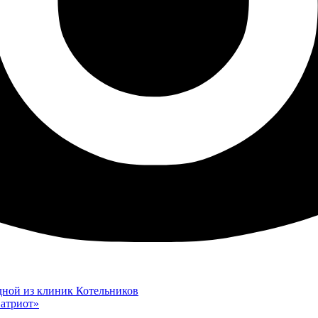
дной из клиник Котельников
атриот»