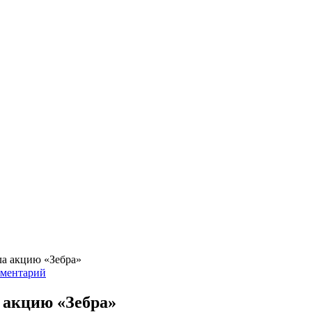
ла акцию «Зебра»
мментарий
 акцию «Зебра»