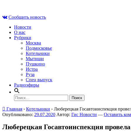
Skip
Чт , 6 августа, 13:31
to
Сообщить новость
content
Новости
О нас
Рубрики
Москва
Подмосковье
Котельники
Мытищи
Пушкино
Истра
Руза
Спец выпуск
Радиоэфиры
Найти:
Главная
›
Котельники
›
Люберецкая Госавтоинспекция прове
Опубликовано:
29.07.2020
Автор:
Гис Новости
—
Оставить ко
Люберецкая Госавтоинспекция провела