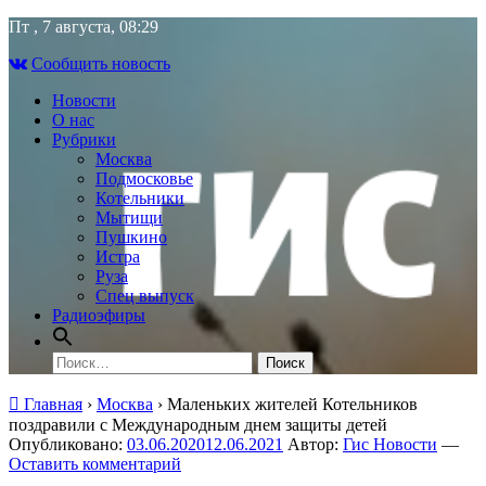
Skip
Пт , 7 августа, 08:29
to
Сообщить новость
content
Новости
О нас
Рубрики
Москва
Подмосковье
Котельники
Мытищи
Пушкино
Истра
Руза
Спец выпуск
Радиоэфиры
Найти:
Главная
›
Москва
›
Маленьких жителей Котельников
поздравили с Международным днем защиты детей
Опубликовано:
03.06.2020
12.06.2021
Автор:
Гис Новости
—
Оставить комментарий