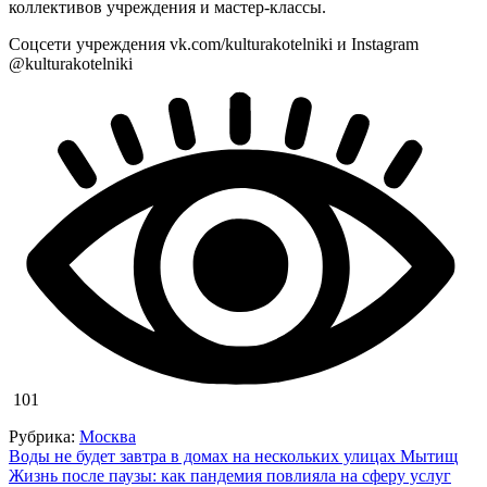
коллективов учреждения и мастер-классы.
Соцсети учреждения vk.com/kulturakotelniki и Instagram
@kulturakotelniki
101
Рубрика:
Москва
Навигация
Воды не будет завтра в домах на нескольких улицах Мытищ
Жизнь после паузы: как пандемия повлияла на сферу услуг