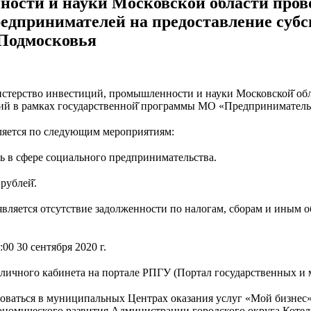
сти и науки Московской̆ области прово
дпринимателей на предоставление субси
Подмосковья
Министерство инвестиций, промышленности и науки Московской̆ об
ий в рамках государственной̆ программы МО «Предприниматель
ляется по следующим мероприятиям:
ь в сфере социального предпринимательства.
рублей̆.
является отсутствие задолженности по налогам, сборам и иным 
00 30 сентября 2020 г.
 личного кабинета на портале РПГУ (Портал государственных и
ваться в муниципальных Центрах оказания услуг «Мой бизнес»,
номического развития Администрации городского округа Котель