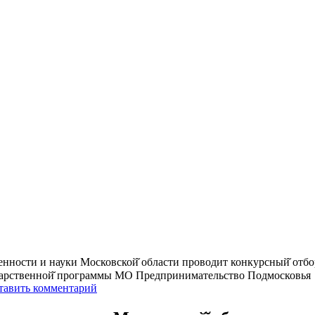
ности и науки Московской̆ области проводит конкурсный̆ отбо
ударственной̆ программы МО Предпринимательство Подмосковья
тавить комментарий