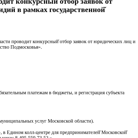
дит конкурсный̆ отбор заявок от
дий в рамках государственной̆
ласти проводит конкурсный̆ отбор заявок от юридических лиц и
ство Подмосковья».
обязательным платежам в бюджеты, и регистрация субъекта
 муниципальных услуг Московской области).
 в Едином колл-центре для предпринимателей̆ Московской̆
ники: 8-495-559-73-52.»