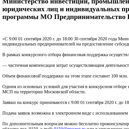
Министерство инвестиций, промышленно
юридических лиц и индивидуальных пре
программы МО Предпринимательство 
«С 9:00 01 сентября 2020 г. до 18:00 30 сентября 2020 года 
индивидуальных предпринимателей на предоставление субсид
⠀
В рамках конкурсного отбора финансовая поддержка осуществ
⠀
— частичная компенсация затрат осуществляющим деятельност
⠀
Объем финансовой̆ поддержки на этом этапе составит 100 млн. 
⠀
Одним из основных условий для участия в конкурсном отборе 
МСП на территории Московской̆ области.
⠀
Заявки на конкурс принимаются с 9:00 01 сентября 2020 г. до 18:
⠀
Подача заявок возможна в электронном виде с использованием
⠀
По дополнительным вопросам можно бесплатно проконсультиро
области: тел. 0150, e-mail:
0150@mosreg.ru
или в управлении эко