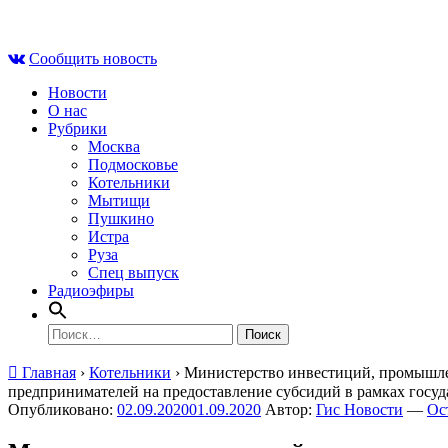
Skip
Пт , 7 августа, 07:42
to
Сообщить новость
content
Новости
О нас
Рубрики
Москва
Подмосковье
Котельники
Мытищи
Пушкино
Истра
Руза
Спец выпуск
Радиоэфиры
Найти:
Главная
›
Котельники
›
Министерство инвестиций, промышлен
предпринимателей на предоставление субсидий в рамках гос
Опубликовано:
02.09.2020
01.09.2020
Автор:
Гис Новости
—
Ос