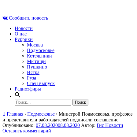
Skip
Вс , 9 августа, 02:59
to
Сообщить новость
content
Новости
О нас
Рубрики
Москва
Подмосковье
Котельники
Мытищи
Пушкино
Истра
Руза
Спец выпуск
Радиоэфиры
Найти:
Главная
›
Подмосковье
›
Минстрой Подмосковья, профсоюз
и представители работодателей подписали соглашение
Опубликовано:
07.08.2020
08.08.2020
Автор:
Гис Новости
—
Оставить комментарий