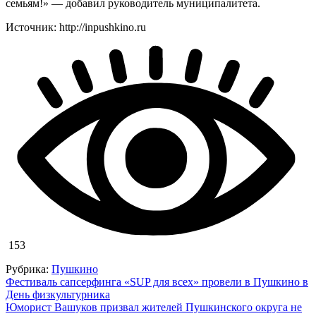
семьям!» — добавил руководитель муниципалитета.
Источник: http://inpushkino.ru
153
Рубрика:
Пушкино
Навигация
Фестиваль сапсерфинга «SUP для всех» провели в Пушкино в
День физкультурника
по
Юморист Вашуков призвал жителей Пушкинского округа не