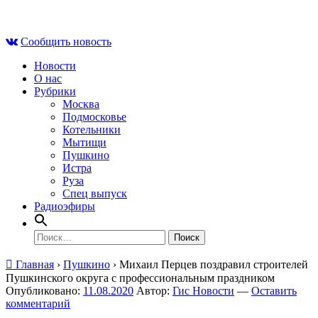
Skip
Сб , 8 августа, 15:36
to
Сообщить новость
content
Новости
О нас
Рубрики
Москва
Подмосковье
Котельники
Мытищи
Пушкино
Истра
Руза
Спец выпуск
Радиоэфиры
Найти:
Главная
›
Пушкино
›
Михаил Перцев поздравил строителей
Пушкинского округа с профессиональным праздником
Опубликовано:
11.08.2020
Автор:
Гис Новости
—
Оставить
комментарий