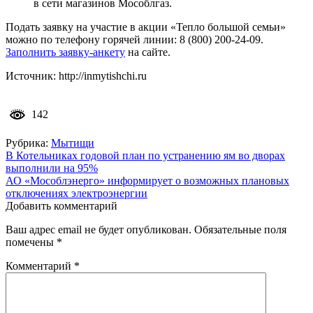
в сети магазинов Мособлгаз.
Подать заявку на участие в акции «Тепло большой семьи»
можно по телефону горячей линии: 8 (800) 200-24-09.
Заполнить заявку-анкету
на сайте.
Источник: http://inmytishchi.ru
142
Рубрика:
Мытищи
Навигация
В Котельниках годовой план по устранению ям во дворах
выполнили на 95%
по
АО «Мособлэнерго» информирует о возможных плановых
записям
отключениях электроэнергии
Добавить комментарий
Ваш адрес email не будет опубликован.
Обязательные поля
помечены
*
Комментарий
*