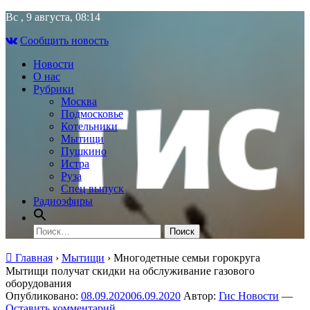
Skip
Вс , 9 августа, 08:14
to
Сообщить новость
content
Новости
О нас
Рубрики
Москва
Подмосковье
Котельники
Мытищи
Пушкино
Истра
Руза
Спец выпуск
Радиоэфиры
Найти:
Главная
›
Мытищи
›
Многодетные семьи горокруга
Мытищи получат скидки на обслуживание газового
оборудования
Опубликовано:
08.09.2020
06.09.2020
Автор:
Гис Новости
—
Оставить комментарий