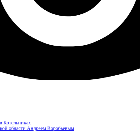
 в Котельниках
ской области Андреем Воробьевым