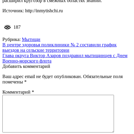
расширил кругозор в смежных областях знаний.
Источник: http://inmytishchi.ru
187
Рубрика:
Мытищи
Навигация
В центре здоровья поликлиники № 2 составили график
выездов на сельские территории
по
Глава округа Виктор Азаров поздравил мытищинцев с Днем
записям
Военно-морского флота
Добавить комментарий
Ваш адрес email не будет опубликован.
Обязательные поля
помечены
*
Комментарий
*