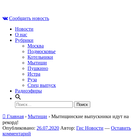
Skip
Вс , 9 августа, 08:15
to
Сообщить новость
content
Новости
О нас
Рубрики
Москва
Подмосковье
Котельники
Мытищи
Пушкино
Истра
Руза
Спец выпуск
Радиоэфиры
Найти:
Главная
›
Мытищи
›
Мытищинские выпускники идут на
рекорд!
Опубликовано:
26.07.2020
Автор:
Гис Новости
—
Оставить
комментарий