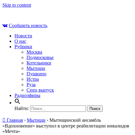
Skip to content
Вс , 9 августа, 13:33
Сообщить новость
Новости
О нас
Рубрики
Москва
Подмосковье
Котельники
Мытищи
Пушкино
Истра
Руза
Спец выпуск
Радиоэфиры
Найти:
Главная
›
Мытищи
›
Мытищинский ансамбль
«Вдохновение» выступил в центре реабилитации инвалидов
«Мечта»