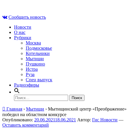
Skip
Сб , 8 августа, 14:13
to
Сообщить новость
content
Новости
О нас
Рубрики
Москва
Подмосковье
Котельники
Мытищи
Пушкино
Истра
Руза
Спец выпуск
Радиоэфиры
Найти:
Главная
›
Мытищи
›
Мытищинский центр «Преображение»
победил на областном конкурсе
Опубликовано:
20.06.2021
18.06.2021
Автор:
Гис Новости
—
Оставить комментарий