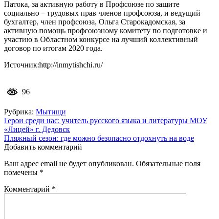
Патока, за активную работу в Профсоюзе по защите
социально – трудовых прав членов профсоюза, и ведущий
бухгалтер, член профсоюза, Ольга Старокадомская, за
активную помощь профсоюзному комитету по подготовке и
участию в Областном конкурсе на лучший коллективный
договор по итогам 2020 года.
Источник:http://inmytishchi.ru/
96
Рубрика:
Мытищи
Навигация
Герои среди нас: учитель русского языка и литературы МОУ
«Лицей» г. Дедовск
по
Пляжный сезон: где можно безопасно отдохнуть на воде
записям
Добавить комментарий
Ваш адрес email не будет опубликован.
Обязательные поля
помечены
*
Комментарий
*