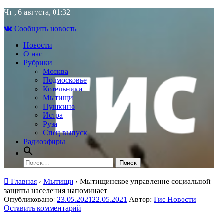
Skip
Чт , 6 августа, 01:32
to
Сообщить новость
content
Новости
О нас
Рубрики
Москва
Подмосковье
Котельники
Мытищи
Пушкино
Истра
Руза
Спец выпуск
Радиоэфиры
Найти:
Главная
›
Мытищи
›
Мытищинское управление социальной
защиты населения напоминает
Опубликовано:
23.05.2021
22.05.2021
Автор:
Гис Новости
—
Оставить комментарий