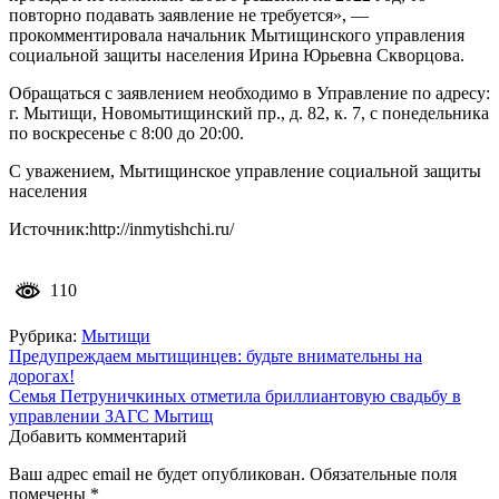
повторно подавать заявление не требуется», —
прокомментировала начальник Мытищинского управления
социальной защиты населения Ирина Юрьевна Скворцова.
Обращаться с заявлением необходимо в Управление по адресу:
г. Мытищи, Новомытищинский пр., д. 82, к. 7, с понедельника
по воскресенье с 8:00 до 20:00.
С уважением, Мытищинское управление социальной защиты
населения
Источник:http://inmytishchi.ru/
110
Рубрика:
Мытищи
Навигация
Предупреждаем мытищинцев: будьте внимательны на
дорогах!
по
Семья Петруничкиных отметила бриллиантовую свадьбу в
записям
управлении ЗАГС Мытищ
Добавить комментарий
Ваш адрес email не будет опубликован.
Обязательные поля
помечены
*