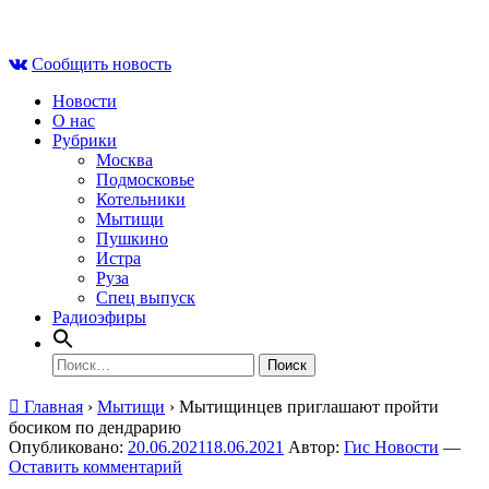
Skip
Пт , 7 августа, 16:45
to
Сообщить новость
content
Новости
О нас
Рубрики
Москва
Подмосковье
Котельники
Мытищи
Пушкино
Истра
Руза
Спец выпуск
Радиоэфиры
Найти:
Главная
›
Мытищи
›
Мытищинцев приглашают пройти
босиком по дендрарию
Опубликовано:
20.06.2021
18.06.2021
Автор:
Гис Новости
—
Оставить комментарий