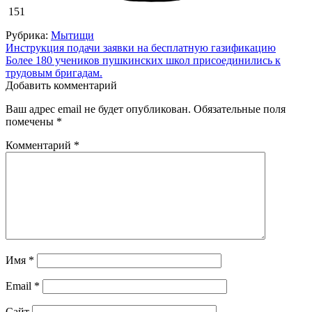
151
Рубрика:
Мытищи
Навигация
Инструкция подачи заявки на бесплатную газификацию
Более 180 учеников пушкинских школ присоединились к
по
трудовым бригадам.
записям
Добавить комментарий
Ваш адрес email не будет опубликован.
Обязательные поля
помечены
*
Комментарий
*
Имя
*
Email
*
Сайт