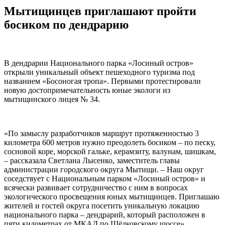
Мытищинцев приглашают пройти
босиком по дендрарию
В дендрарии Национального парка «Лосиный остров»
открыли уникальный объект пешеходного туризма под
названием «Босоногая тропа». Первыми протестировали
новую достопримечательность юные экологи из
мытищинского лицея № 34.
«По замыслу разработчиков маршрут протяженностью 3
километра 600 метров нужно преодолеть босиком – по песку,
сосновой коре, морской гальке, керамзиту, валунам, шишкам,
– рассказала Светлана Лысенко, заместитель главы
администрации городского округа Мытищи. – Наш округ
соседствует с Национальным парком «Лосиный остров» и
всячески развивает сотрудничество с ним в вопросах
экологического просвещения юных мытищинцев. Приглашаю
жителей и гостей округа посетить уникальную локацию
национального парка – дендрарий, который расположен в
пяти километрах от МКАД по Щёлковскому шоссе».