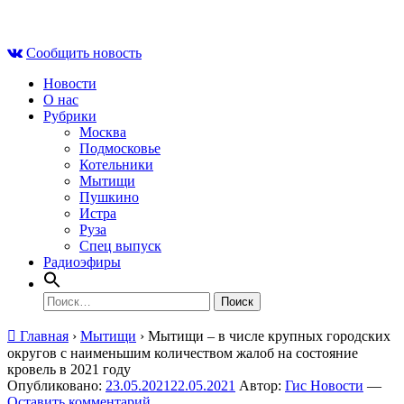
Skip
Сб , 8 августа, 08:23
to
Сообщить новость
content
Новости
О нас
Рубрики
Москва
Подмосковье
Котельники
Мытищи
Пушкино
Истра
Руза
Спец выпуск
Радиоэфиры
Найти:
Главная
›
Мытищи
›
Мытищи – в числе крупных городских
округов с наименьшим количеством жалоб на состояние
кровель в 2021 году
Опубликовано:
23.05.2021
22.05.2021
Автор:
Гис Новости
—
Оставить комментарий