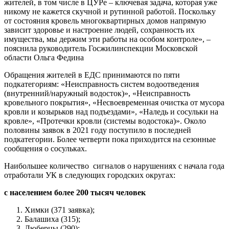
жителей, в том числе в ЦУРе – ключевая задача, которая уже
никому не кажется скучной и рутинной работой. Поскольку
от состояния кровель многоквартирных домов напрямую
зависит здоровье и настроение людей, сохранность их
имущества, мы держим эти работы на особом контроле», –
пояснила руководитель Госжилинспекции Московской
области Ольга Федина
Обращения жителей в ЕДС принимаются по пяти
подкатегориям: «Неисправность систем водоотведения
(внутренний/наружный водосток)», «Неисправность
кровельного покрытия», «Несвоевременная очистка от мусора
кровли и козырьков над подъездами», «Наледь и сосульки на
кровле», «Протечки кровли (системы водостока)». Около
половины заявок в 2021 году поступило в последней
подкатегории. Более четверти пока приходится на сезонные
сообщения о сосульках.
Наибольшее количество сигналов о нарушениях с начала года
отработали УК в следующих городских округах:
с населением более 200 тысяч человек
Химки (371 заявка);
Балашиха (315);
Люберцы (290);