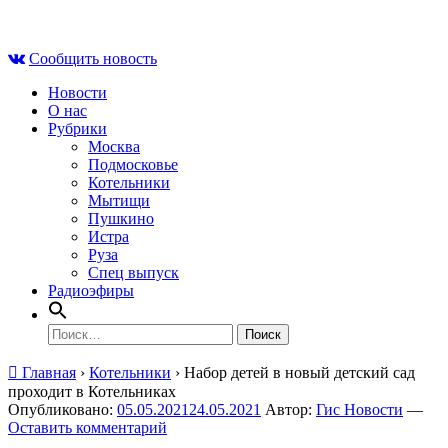
Skip
Сб , 8 августа, 06:10
to
Сообщить новость
content
Новости
О нас
Рубрики
Москва
Подмосковье
Котельники
Мытищи
Пушкино
Истра
Руза
Спец выпуск
Радиоэфиры
Найти:
Главная
›
Котельники
›
Набор детей в новый детский сад
проходит в Котельниках
Опубликовано:
05.05.2021
24.05.2021
Автор:
Гис Новости
—
Оставить комментарий