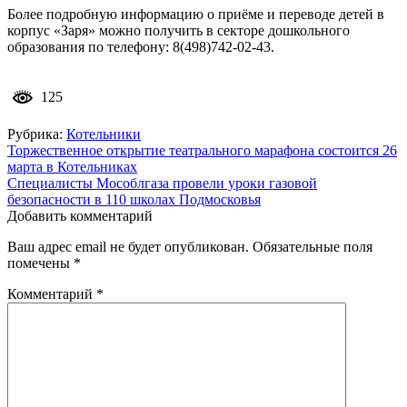
Более подробную информацию о приёме и переводе детей в
корпус «Заря» можно получить в секторе дошкольного
образования по телефону: 8(498)742-02-43.
125
Рубрика:
Котельники
Навигация
Торжественное открытие театрального марафона состоится 26
марта в Котельниках
по
Специалисты Мособлгаза провели уроки газовой
записям
безопасности в 110 школах Подмосковья
Добавить комментарий
Ваш адрес email не будет опубликован.
Обязательные поля
помечены
*
Комментарий
*