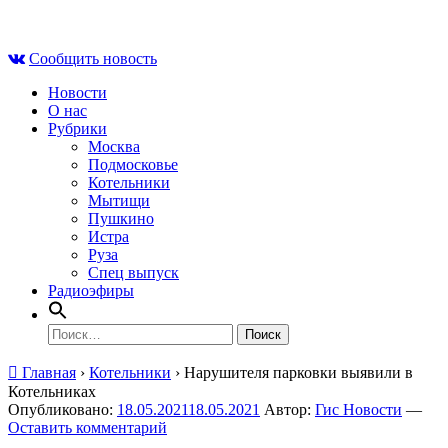
Skip
Чт , 6 августа, 04:14
to
Сообщить новость
content
Новости
О нас
Рубрики
Москва
Подмосковье
Котельники
Мытищи
Пушкино
Истра
Руза
Спец выпуск
Радиоэфиры
Найти:
Главная
›
Котельники
›
Нарушителя парковки выявили в
Котельниках
Опубликовано:
18.05.2021
18.05.2021
Автор:
Гис Новости
—
Оставить комментарий