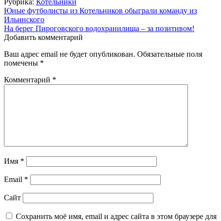
Рубрика:
Котельники
Навигация
Юные футболисты из Котельников обыграли команду из
Ильинского
по
На берег Пироговского водохранилища – за позитивом!
записям
Добавить комментарий
Ваш адрес email не будет опубликован.
Обязательные поля
помечены
*
Комментарий
*
Имя
*
Email
*
Сайт
Сохранить моё имя, email и адрес сайта в этом браузере для