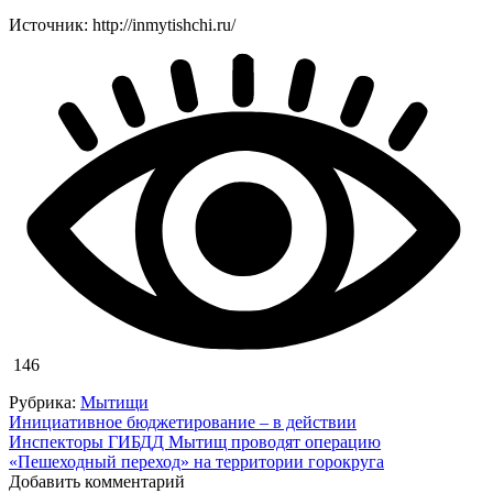
Источник: http://inmytishchi.ru/
146
Рубрика:
Мытищи
Навигация
Инициативное бюджетирование – в действии
Инспекторы ГИБДД Мытищ проводят операцию
по
«Пешеходный переход» на территории горокруга
записям
Добавить комментарий