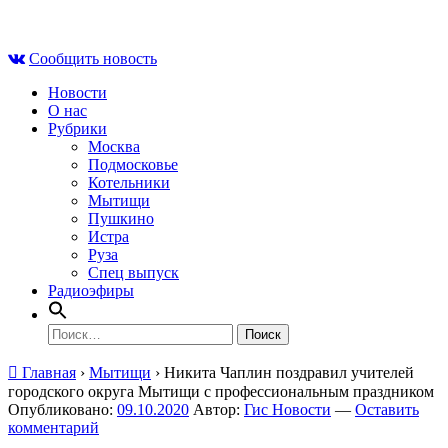
Skip
Чт , 6 августа, 08:46
to
Сообщить новость
content
Новости
О нас
Рубрики
Москва
Подмосковье
Котельники
Мытищи
Пушкино
Истра
Руза
Спец выпуск
Радиоэфиры
Найти:
Главная
›
Мытищи
›
Никита Чаплин поздравил учителей
городского округа Мытищи с профессиональным праздником
Опубликовано:
09.10.2020
Автор:
Гис Новости
—
Оставить
комментарий