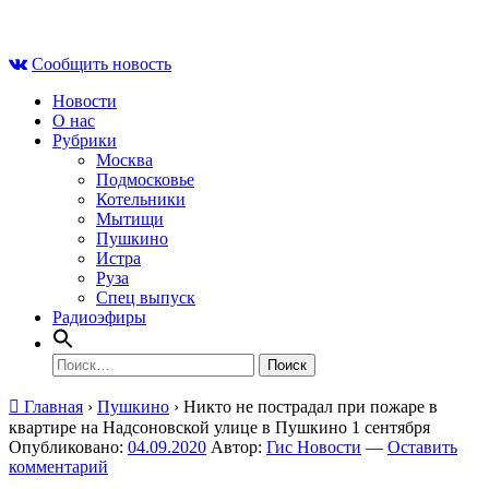
Skip
Чт , 6 августа, 22:57
to
Сообщить новость
content
Новости
О нас
Рубрики
Москва
Подмосковье
Котельники
Мытищи
Пушкино
Истра
Руза
Спец выпуск
Радиоэфиры
Найти:
Главная
›
Пушкино
›
Никто не пострадал при пожаре в
квартире на Надсоновской улице в Пушкино 1 сентября
Опубликовано:
04.09.2020
Автор:
Гис Новости
—
Оставить
комментарий