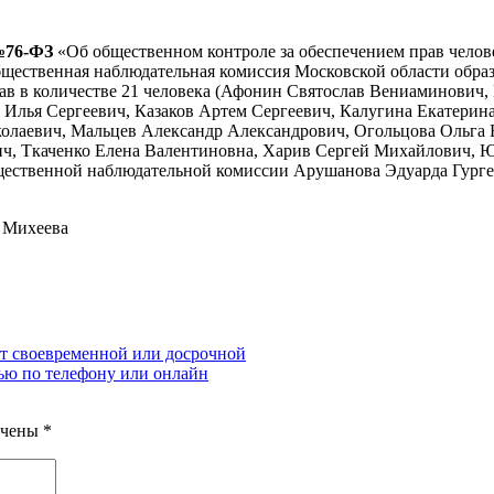
 №76-ФЗ
«Об общественном контроле за обеспечением прав челове
бщественная наблюдательная комиссия Московской области обра
став в количестве 21 человека (Афонин Святослав Вениаминович,
Илья Сергеевич, Казаков Артем Сергеевич, Калугина Екатерин
олаевич, Мальцев Александр Александрович, Огольцова Ольга 
, Ткаченко Елена Валентиновна, Харив Сергей Михайлович, Юд
щественной наблюдательной комиссии Арушанова Эдуарда Гургенов
 Михеева
т своевременной или досрочной
ью по телефону или онлайн
ечены
*