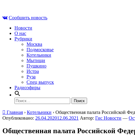
Skip
Чт , 6 августа, 08:51
to
Сообщить новость
content
Новости
О нас
Рубрики
Москва
Подмосковье
Котельники
Мытищи
Пушкино
Истра
Руза
Спец выпуск
Радиоэфиры
Найти:
Главная
›
Котельники
›
Общественная палата Российской Фе
Опубликовано:
26.04.2020
12.06.2021
Автор:
Гис Новости
—
Ос
Общественная палата Российской Фед