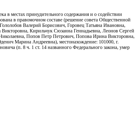
ка в местах принудительного содержания и о содействии
зована в правомочном составе (решение совета Общественной
 Гололобов Валерий Борисович, Горовец Татьяна Ивановна,
а Викторовна, Кирильчук Сюзанна Геннадьевна, Леонов Сергей
Николаевна, Попов Петр Петрович, Попова Ирина Викторовна,
енич Марина Андреевна), местонахождение: 101000, г.
ича (п. 8 ч. 1 ст. 14 названного Федерального закона, умер