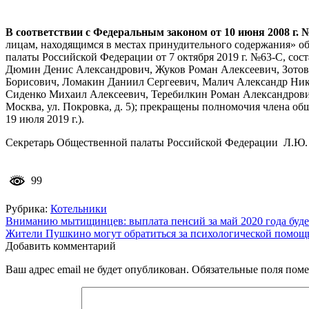
В соответствии с Федеральным законом от 10 июня 2008 г.
лицам, находящимся в местах принудительного содержания» о
палаты Российской Федерации от 7 октября 2019 г. №63-С, со
Дюмин Денис Александрович, Жуков Роман Алексеевич, Зотов 
Борисович, Ломакин Даниил Сергеевич, Малич Александр Ник
Сиденко Михаил Алексеевич, Теребилкин Роман Александрович
Москва, ул. Покровка, д. 5); прекращены полномочия члена об
19 июля 2019 г.).
Секретарь Общественной палаты Российской Федерации Л.Ю.
99
Рубрика:
Котельники
Навигация
Вниманию мытищинцев: выплата пенсий за май 2020 года буде
Жители Пушкино могут обратиться за психологической помощ
по
Добавить комментарий
записям
Ваш адрес email не будет опубликован.
Обязательные поля пом