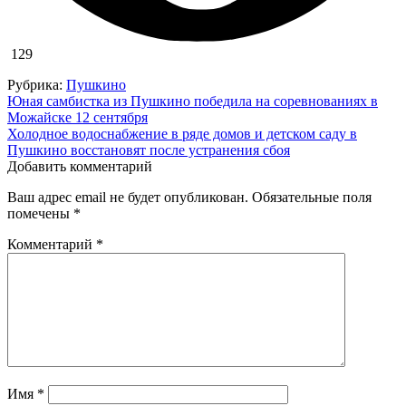
129
Рубрика:
Пушкино
Навигация
Юная самбистка из Пушкино победила на соревнованиях в
Можайске 12 сентября
по
Холодное водоснабжение в ряде домов и детском саду в
записям
Пушкино восстановят после устранения сбоя
Добавить комментарий
Ваш адрес email не будет опубликован.
Обязательные поля
помечены
*
Комментарий
*
Имя
*