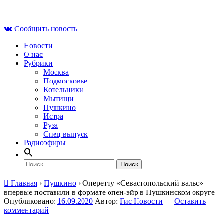
Skip
Сб , 8 августа, 08:09
to
Сообщить новость
content
Новости
О нас
Рубрики
Москва
Подмосковье
Котельники
Мытищи
Пушкино
Истра
Руза
Спец выпуск
Радиоэфиры
Найти:
Главная
›
Пушкино
›
Оперетту «Севастопольский вальс»
впервые поставили в формате опен-эйр в Пушкинском округе
Опубликовано:
16.09.2020
Автор:
Гис Новости
—
Оставить
комментарий