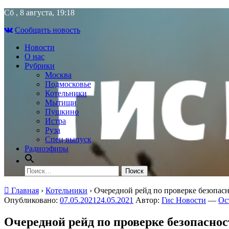
Skip
Сб , 8 августа, 19:18
to
Сообщить новость
content
Новости
О нас
Рубрики
Москва
Подмосковье
Котельники
Мытищи
Пушкино
Истра
Руза
Спец выпуск
Радиоэфиры
Найти:
Главная
›
Котельники
›
Очередной рейд по проверке безопас
Опубликовано:
07.05.2021
24.05.2021
Автор:
Гис Новости
—
Ос
Очередной рейд по проверке безопасно