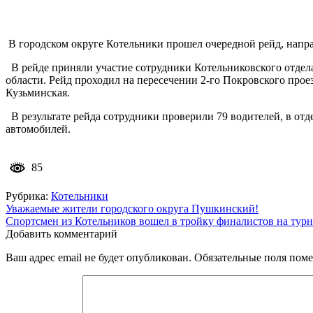
В городском округе Котельники прошел очередной рейд, напр
В рейде приняли участие сотрудники Котельниковского отде
области. Рейд проходил на пересечении 2-го Покровского про
Кузьминская.
В результате рейда сотрудники проверили 79 водителей, в от
автомобилей.
85
Рубрика:
Котельники
Навигация
Уважаемые жители городского округа Пушкинский!
Спортсмен из Котельников вошел в тройку финалистов на турн
по
Добавить комментарий
записям
Ваш адрес email не будет опубликован.
Обязательные поля пом