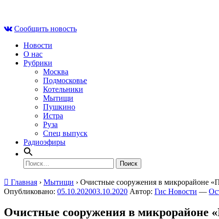
Skip
Сб , 8 августа, 17:42
to
Сообщить новость
content
Новости
О нас
Рубрики
Москва
Подмосковье
Котельники
Мытищи
Пушкино
Истра
Руза
Спец выпуск
Радиоэфиры
Найти:
Главная
›
Мытищи
›
Очистные сооружения в микрорайоне «П
Опубликовано:
05.10.2020
03.10.2020
Автор:
Гис Новости
—
Ос
Очистные сооружения в микрорайоне «П