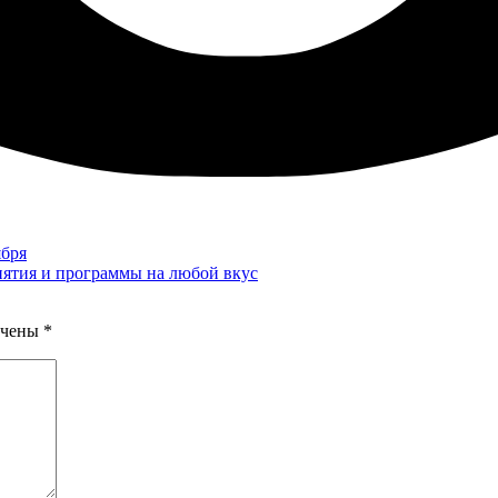
ября
иятия и программы на любой вкус
ечены
*