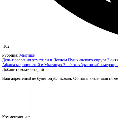
162
Рубрика:
Мытищи
Навигация
День поселения отметили в Лесном Пушкинского округа 3 окт
Афиша мероприятий в Мытищах 3 – 9 октября: онлайн-меропр
по
Добавить комментарий
записям
Ваш адрес email не будет опубликован.
Обязательные поля пом
Комментарий
*