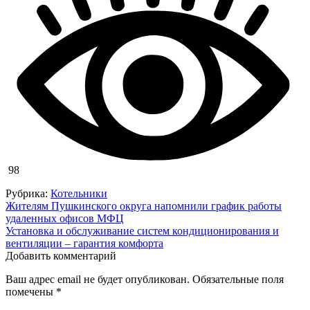
98
Рубрика:
Котельники
Навигация
Жителям Пушкинского округа напомнили график работы
удаленных офисов МФЦ
по
Установка и обслуживание систем кондиционирования и
записям
вентиляции – гарантия комфорта
Добавить комментарий
Ваш адрес email не будет опубликован.
Обязательные поля
помечены
*