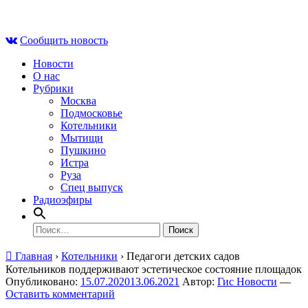
Skip
Сб , 8 августа, 01:44
to
Сообщить новость
content
Новости
О нас
Рубрики
Москва
Подмосковье
Котельники
Мытищи
Пушкино
Истра
Руза
Спец выпуск
Радиоэфиры
Найти:
Главная
›
Котельники
›
Педагоги детских садов
Котельников поддерживают эстетическое состояние площадок
Опубликовано:
15.07.2020
13.06.2021
Автор:
Гис Новости
—
Оставить комментарий