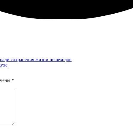
ради сохранения жизни пешеходов
духе
ечены
*