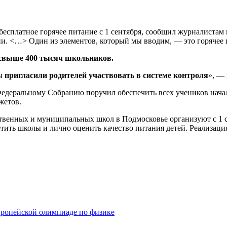
бесплатное горячее питание с 1 сентября, сообщил журналистам
и. <…> Один из элементов, который мы вводим, — это горячее 
ь свыше 400 тысяч школьников.
мы
пригласили родителей участвовать в системе контроля
», —
Федеральному Собранию поручил обеспечить всех учеников нача
жетов.
ственных и муниципальных школ в Подмосковье организуют с 1 се
етить школы и лично оценить качество питания детей. Реализаци
вропейской олимпиаде по физике