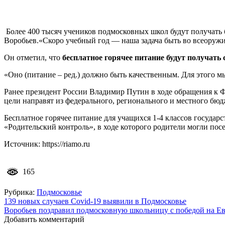
Более 400 тысяч учеников подмосковных школ будут получать 
Воробьев.«Скоро учебный год — наша задача быть во всеоружи
Он отметил, что
бесплатное горячее питание будут получат
«Оно (питание – ред.) должно быть качественным. Для этого 
Ранее президент России Владимир Путин в ходе обращения к 
цели направят из федерального, регионального и местного бюд
Бесплатное горячее питание для учащихся 1-4 классов государ
«Родительский контроль», в ходе которого родители могли пос
Источник: https://riamo.ru
165
Рубрика:
Подмосковье
Навигация
139 новых случаев Covid‑19 выявили в Подмосковье
Воробьев поздравил подмосковную школьницу с победой на Е
по
Добавить комментарий