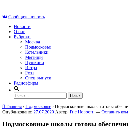
Skip
Сб , 8 августа, 21:28
to
Сообщить новость
content
Новости
О нас
Рубрики
Москва
Подмосковье
Котельники
Мытищи
Пушкино
Истра
Руза
Спец выпуск
Радиоэфиры
Найти:
Главная
›
Подмосковье
›
Подмосковные школы готовы обеспеч
Опубликовано:
27.07.2020
Автор:
Гис Новости
—
Оставить ко
Подмосковные школы готовы обеспечив