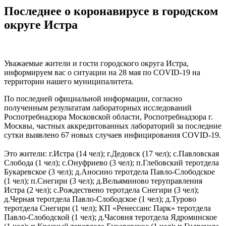
Последнее о коронавирусе в городском
округе Истра
Уважаемые жители и гости городского округа Истра,
информируем вас о ситуации на 28 мая по COVID-19 на
территории нашего муниципалитета.
По последней официальной информации, согласно
полученным результатам лабораторных исследований
Роспотребнадзора Московской области, Роспотребнадзора г.
Москвы, частных аккредитованных лабораторий за последние
сутки выявлено 67 новых случаев инфицирования COVID-19.
⠀⠀⠀⠀
Это жители: г.Истра (14 чел); г.Дедовск (17 чел); с.Павловская
Слобода (1 чел); с.Онуфриево (3 чел); п.Глебовский теротдела
Букаревское (3 чел); д.Аносино теротдела Павло-Слободское
(1 чел); п.Снегири (3 чел); д.Вельяминово теруправления
Истра (2 чел); с.Рождествено теротдела Снегири (3 чел);
д.Черная теротдела Павло-Слободское (1 чел); д.Турово
теротдела Снегири (1 чел); КП «Ренессанс Парк» теротдела
Павло-Слободской (1 чел); д.Часовня теротдела Ядроминское