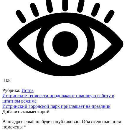
108
Рубрика:
Истра
Навигация
Истринские теплосети продолжают плановую работу в
штатном режиме
по
Истринский городской парк приглашает на праздник
записям
Добавить комментарий
Ваш адрес email не будет опубликован.
Обязательные поля
помечены
*