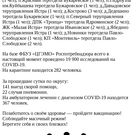
(1 чел); п.Красный теротдела Букаревское (1 чел); п.Гидроузла
им.Куйбышева теротдела Бужаровское (1 чел); д.Давыдовское
теруправления Истра (1 чел); д.Кострово (3 чел); д.Дедешино
теротдела Букаревское (1 чел); п.Северный теруправления
Истра (1 чел); ДПК «Троица» теротдела Ядроминское (2 чел);
ЖК «Малая Истра» теротдела Ивановское (2 чел); д.Ябедино
теруправления Истра (1 чел); д.Новинки теротдела Павло-
Слободское (1 чел); КП «Монтевиль» теротдела Павло-
Слободское (2 чел).
На базе ФБУЗ «ЦГЭМО» Роспотребнадзора всего в
настоящий момент проведено 19 900 исследований на
COVID-19.
На карантине находится 282 человека.
⠀ ⠀⠀⠀⠀⠀
За прошедшие сутки по округу:
141 выезд скорой помощи,
22 случая пневмонии.
На амбулаторном лечении с диагнозом COVID-19 находится
367 человек.
Позаботьтесь о своём здоровье — пройдите вакцинацию!
Соблюдайте масочный режим!
Берегите себя и своих близких!