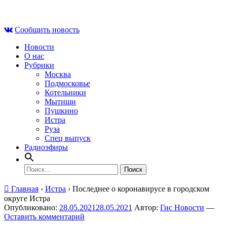
Skip
Сб , 8 августа, 11:38
to
Сообщить новость
content
Новости
О нас
Рубрики
Москва
Подмосковье
Котельники
Мытищи
Пушкино
Истра
Руза
Спец выпуск
Радиоэфиры
Найти:
Главная
›
Истра
›
Последнее о коронавирусе в городском
округе Истра
Опубликовано:
28.05.2021
28.05.2021
Автор:
Гис Новости
—
Оставить комментарий