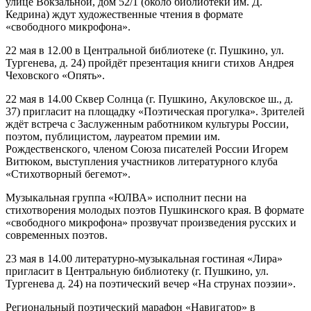
улице Вокзальной, дом 52/1 (около библиотеки им. Д.
Кедрина) ждут художественные чтения в формате
«свободного микрофона».
22 мая в 12.00 в Центральной библиотеке (г. Пушкино, ул.
Тургенева, д. 24) пройдёт презентация книги стихов Андрея
Чеховского «Опять».
22 мая в 14.00 Сквер Солнца (г. Пушкино, Акуловское ш., д.
37) пригласит на площадку «Поэтическая прогулка». Зрителей
ждёт встреча с Заслуженным работником культуры России,
поэтом, публицистом, лауреатом премии им.
Рождественского, членом Союза писателей России Игорем
Витюком, выступления участников литературного клуба
«Стихотворный бегемот».
Музыкальная группа «ЮЛВА» исполнит песни на
стихотворения молодых поэтов Пушкинского края. В формате
«свободного микрофона» прозвучат произведения русских и
современных поэтов.
23 мая в 14.00 литературно-музыкальная гостиная «Лира»
пригласит в Центральную библиотеку (г. Пушкино, ул.
Тургенева д. 24) на поэтический вечер «На струнах поэзии».
Региональный поэтический марафон «Навигатор» в