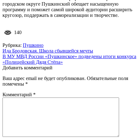
городском округе Пушкинский обещает насыщенную
программу и поможет самой широкой аудитории расширить
кругозор, поддержать в самореализации и творчестве.
140
Рубрика:
Пушкино
Навигация
Ида Бродовская. Школа сбывшейся мечты
В МУ МВД России «Пушкинское» подведены итоги конкурса
по
«Полицейский Дядя Стёпа»
записям
Добавить комментарий
Ваш адрес email не будет опубликован.
Обязательные поля
помечены
*
Комментарий
*