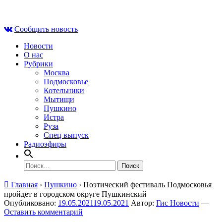
Skip
Сб , 8 августа, 02:40
to
Сообщить новость
content
Новости
О нас
Рубрики
Москва
Подмосковье
Котельники
Мытищи
Пушкино
Истра
Руза
Спец выпуск
Радиоэфиры
Найти:
Главная
›
Пушкино
›
Поэтический фестиваль Подмосковья
пройдет в городском округе Пушкинский
Опубликовано:
19.05.2021
19.05.2021
Автор:
Гис Новости
—
Оставить комментарий