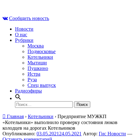
Skip
Пт , 7 августа, 23:52
to
Сообщить новость
content
Новости
О нас
Рубрики
Москва
Подмосковье
Котельники
Мытищи
Пушкино
Истра
Руза
Спец выпуск
Радиоэфиры
Найти:
Главная
›
Котельники
›
Предприятие МУЖКП
«Котельники» выполнило проверку состояния люков
колодцев на дорогах Котельников
Опубликовано:
03.05.2021
24.05.2021
Автор:
Гис Новости
—
Оставить комментарий