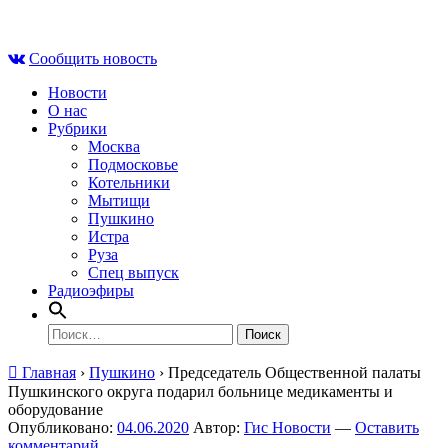
Skip
Чт , 6 августа, 09:40
to
Сообщить новость
content
Новости
О нас
Рубрики
Москва
Подмосковье
Котельники
Мытищи
Пушкино
Истра
Руза
Спец выпуск
Радиоэфиры
Найти:
Главная
›
Пушкино
›
Председатель Общественной палаты
Пушкинского округа подарил больнице медикаменты и
оборудование
Опубликовано:
04.06.2020
Автор:
Гис Новости
—
Оставить
комментарий