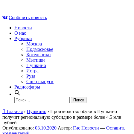
Skip
Пт , 7 августа, 20:55
to
Сообщить новость
content
Новости
О нас
Рубрики
Москва
Подмосковье
Котельники
Мытищи
Пушкино
Истра
Руза
Спец выпуск
Радиоэфиры
Найти:
Главная
›
Пушкино
›
Производство обуви в Пушкино
получит региональную субсидию в размере более 4,5 млн
рублей
Опубликовано:
03.10.2020
Автор:
Гис Новости
—
Оставить
комментарий