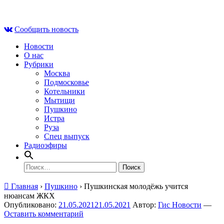
Skip
Чт , 6 августа, 14:15
to
Сообщить новость
content
Новости
О нас
Рубрики
Москва
Подмосковье
Котельники
Мытищи
Пушкино
Истра
Руза
Спец выпуск
Радиоэфиры
Найти:
Главная
›
Пушкино
›
Пушкинская молодёжь учится
нюансам ЖКХ
Опубликовано:
21.05.2021
21.05.2021
Автор:
Гис Новости
—
Оставить комментарий