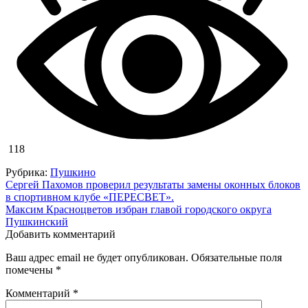
118
Рубрика:
Пушкино
Навигация
Сергей Пахомов проверил результаты замены оконных блоков
в спортивном клубе «ПЕРЕСВЕТ».
по
Максим Красноцветов избран главой городского округа
записям
Пушкинский
Добавить комментарий
Ваш адрес email не будет опубликован.
Обязательные поля
помечены
*
Комментарий
*