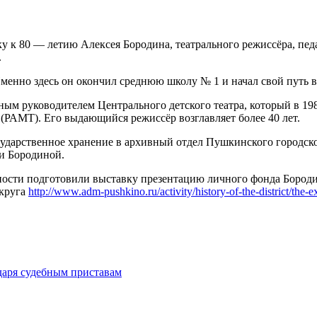
к 80 — летию Алексея Бородина, театрального режиссёра, педа
.
енно здесь он окончил среднюю школу № 1 и начал свой путь в 
ым руководителем Центрального детского театра, который в 198
РАМТ). Его выдающийся режиссёр возглавляет более 40 лет.
сударственное хранение в архивный отдел Пушкинского городско
и Бородиной.
ности подготовили выставку презентацию личного фонда Бороди
округа
http://www.adm-pushkino.ru/activity/history-of-the-district/the-
даря судебным приставам