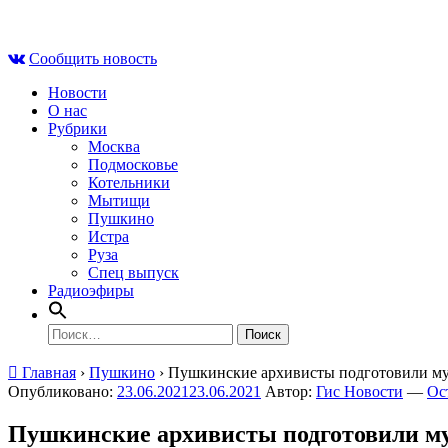
Skip
Чт , 6 августа, 12:25
to
Сообщить новость
content
Новости
О нас
Рубрики
Москва
Подмосковье
Котельники
Мытищи
Пушкино
Истра
Руза
Спец выпуск
Радиоэфиры
Найти:
Главная
›
Пушкино
›
Пушкинские архивисты подготовили му
Опубликовано:
23.06.2021
23.06.2021
Автор:
Гис Новости
—
Ос
Пушкинские архивисты подготовили му