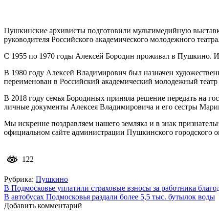
Пушкинские архивисты подготовили мультимедийную выставку 
руководителя Российского академического молодежного театра
С 1955 по 1970 годы Алексей Бородин проживал в Пушкино. Им
В 1980 году Алексей Владимирович был назначен художественн
переименован в Российский академический молодежный театр (
В 2018 году семья Бородиных приняла решение передать на го
личные документы Алексея Владимировича и его сестры Мари
Мы искренне поздравляем нашего земляка и в знак признатель
официальном сайте администрации Пушкинского городского 
122
Рубрика:
Пушкино
Навигация
В Подмосковье уплатили страховые взносы за работника благо
В автобусах Подмосковья раздали более 5,5 тыс. бутылок воды
по
Добавить комментарий
записям