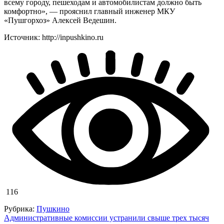
всему городу, пешеходам и автомобилистам должно быть
комфортно», — прояснил главный инженер МКУ
«Пушгорхоз» Алексей Ведешин.
Источник: http://inpushkino.ru
116
Рубрика:
Пушкино
Навигация
Административные комиссии устранили свыше трех тысяч