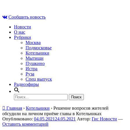
Skip
Чт , 6 августа, 17:11
to
Сообщить новость
content
Новости
О нас
Рубрики
Москва
Подмосковье
Котельники
Мытищи
Пушкино
Истра
Руза
Спец выпуск
Радиоэфиры
Найти:
Главная
›
Котельники
›
Решение вопросов жителей
обсудили на личном приёме главы в Котельниках
Опубликовано:
04.05.2021
24.05.2021
Автор:
Гис Новости
—
Оставить комментарий