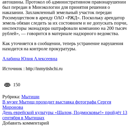
автошины. Протокол об административном правонарушении
был передан в Минэкологии для принятия решения о
наказании. Захламленный земельный участок передан
Росимуществом в аренду ОАО «РЖД». Поскольку арендатор
земель обязан следить за их состоянием и не допускать порчи,
инспекторы эконадзора оштрафовали компанию на 200 тысяч
рублей», — говорится в материале надзорного ведомства.
Как уточняется в сообщении, теперь устранение нарушения
находится на контроле прокуратуры.
Алабина Юлия Алексеевна
Источник : http://inmytishchi.ru
150
Рубрика:
Мытищи
Навигация
В музее Мытищ проходит выставка фотографа Сергея
Миронова
по
День еврейской культуры «Шалом, Подмосковье!» пройдёт 13
записям
сентября в Мытищах
Добавить комментарий