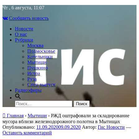
Skip
Чт , 6 августа, 11:07
to
Сообщить новость
content
Новости
О нас
Рубрики
Москва
Подмосковье
Котельники
Мытищи
Пушкино
Истра
Руза
Спец выпуск
Радиоэфиры
Найти:
Главная
›
Мытищи
›
РЖД оштрафовали за складирование
мусора вблизи железнодорожного полотна в Мытищах
Опубликовано:
11.09.2020
09.09.2020
Автор:
Гис Новости
—
Оставить комментарий