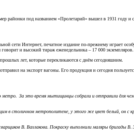
ер районки под названием «Пролетарий» вышел в 1931 году и с
ьной сети Интернет, печатное издание по-прежнему играет особ
 говорит и высокий тираж еженедельника – 17 000 экземпляров.
 прошлых лет, которые перекликаются с днём сегодняшним.
правил на экспорт вагоны. Его продукция и сегодня пользуется
метро. За это время мытищинцы собрали и отправили для чехосл
щим в столичном метрополитене, у этого же цвет белый, он с к
сварщиков В. Вахлакова. Покраску выполнили маляры бригады В.