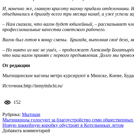
И, конечно же, главную красоту вагону придали отделочники.
объединились в бригаду всего три месяца назад, а уже успели 
– Нам сказали, что вагон будет юбилейный, – рассказывает чл
профессиональные качества советского рабочего.
Вагон был готов к концу смены. Бригада, выполнив своё дело, м
– Но никто из нас не ушёл, – продолжает Александр Богатырёв
что наш вагон принят с первого предъявления. Долго мы провож
От редакции
Мытищинские вагоны метро курсируют в Минске, Киеве, Будапе
Источник:http://inmytishchi.ru/
152
Рубрика:
Мытищи
Навигация
Мытищинцы голосуют за благоустройство семи общественных 
Новую хоккейную коробку обустроят в Котельниках летом
по
Добавить комментарий