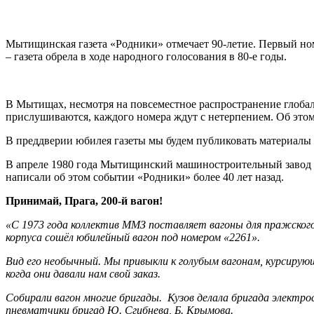
Мытищинская газета «Родники» отмечает 90-летие. Первый ном
– газета обрела в ходе народного голосования в 80-е годы.
В Мытищах, несмотря на повсеместное распространение глобал
прислушиваются, каждого номера ждут с нетерпением. Об этом
В преддверии юбилея газеты мы будем публиковать материалы
В апреле 1980 года Мытищинский машиностроительный завод от
написали об этом событии «Родники» более 40 лет назад.
Принимай, Прага, 200-й вагон!
«С 1973 года коллектив ММЗ поставляет вагоны для пражского 
корпуса сошёл юбилейный вагон под номером «2261».
Вид его необычный. Мы привыкли к голубым вагонам, курсирую
когда они давали нам свой заказ.
Собирали вагон многие бригады. Кузов делала бригада электро
пневматчики бригад Ю. Сгибнева, Б. Крымова.