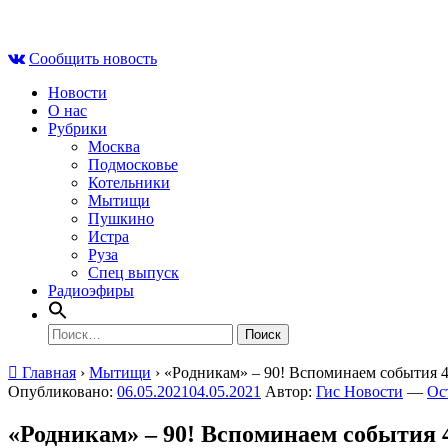
Skip
Чт , 6 августа, 15:27
to
Сообщить новость
content
Новости
О нас
Рубрики
Москва
Подмосковье
Котельники
Мытищи
Пушкино
Истра
Руза
Спец выпуск
Радиоэфиры
Найти:
Главная
›
Мытищи
›
«Родникам» – 90! Вспоминаем события 4
Опубликовано:
06.05.2021
04.05.2021
Автор:
Гис Новости
—
Ос
«Родникам» – 90! Вспоминаем события 