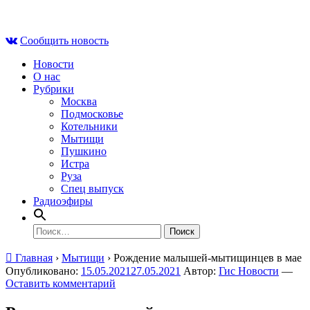
Skip
Вс , 9 августа, 05:15
to
Сообщить новость
content
Новости
О нас
Рубрики
Москва
Подмосковье
Котельники
Мытищи
Пушкино
Истра
Руза
Спец выпуск
Радиоэфиры
Найти:
Главная
›
Мытищи
›
Рождение малышей-мытищинцев в мае
Опубликовано:
15.05.2021
27.05.2021
Автор:
Гис Новости
—
Оставить комментарий