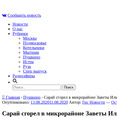
Skip
Сб , 8 августа, 01:42
to
Сообщить новость
content
Новости
О нас
Рубрики
Москва
Подмосковье
Котельники
Мытищи
Пушкино
Истра
Руза
Спец выпуск
Радиоэфиры
Найти:
Главная
›
Пушкино
›
Сарай сгорел в микрорайоне Заветы Ил
Опубликовано:
13.08.2020
11.08.2020
Автор:
Гис Новости
—
Ос
Сарай сгорел в микрорайоне Заветы Ил