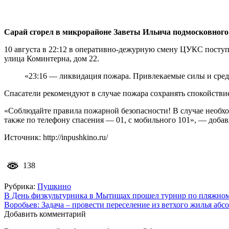
Сарай сгорел в микрорайоне Заветы Ильича подмосковного 
10 августа в 22:12 в оперативно-дежурную смену ЦУКС поступ
улица Коминтерна, дом 22.
«23:16 — ликвидация пожара. Привлекаемые силы и средс
Спасатели рекомендуют в случае пожара сохранять спокойствие
«Соблюдайте правила пожарной безопасности! В случае необхо
также по телефону спасения — 01, с мобильного 101», — добавл
Источник: http://inpushkino.ru/
138
Рубрика:
Пушкино
Навигация
В День физкультурника в Мытищах прошел турнир по пляжно
Воробьев: Задача – провести переселение из ветхого жилья аб
по
Добавить комментарий
записям