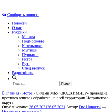
Skip
Чт , 6 августа, 00:52
to
Сообщить новость
content
Новости
О нас
Рубрики
Москва
Подмосковье
Котельники
Мытищи
Пушкино
Истра
Руза
Спец выпуск
Радиоэфиры
Найти:
Главная
›
Истра
›
Силами МБУ «ДОДХИМИБР» проведена
противоклещевая обработка на всей территории Истринского
округа
Опубликовано:
26.05.2021
26.05.2021
Автор:
Гис Новости
—
Оставить комментарий