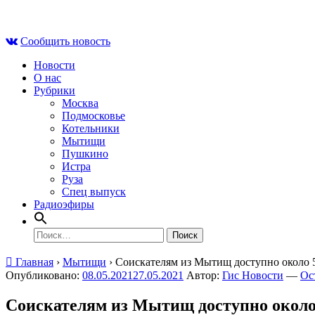
Skip
Пт , 7 августа, 14:23
to
Сообщить новость
content
Новости
О нас
Рубрики
Москва
Подмосковье
Котельники
Мытищи
Пушкино
Истра
Руза
Спец выпуск
Радиоэфиры
Найти:
Главная
›
Мытищи
›
Соискателям из Мытищ доступно около 5
Опубликовано:
08.05.2021
27.05.2021
Автор:
Гис Новости
—
Ос
Соискателям из Мытищ доступно около