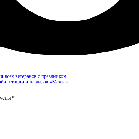
и всех ветеранов с праздником
абилитации инвалидов «Мечта»
ечены
*