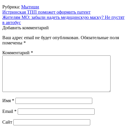
Рубрика:
Мытищи
Навигация
Истринская ТПП поможет оформить патент
Жителям МО: забыли надеть медицинскую маску? Не пустят
по
в автобус
записям
Добавить комментарий
Ваш адрес email не будет опубликован.
Обязательные поля
помечены
*
Комментарий
*
Имя
*
Email
*
Сайт