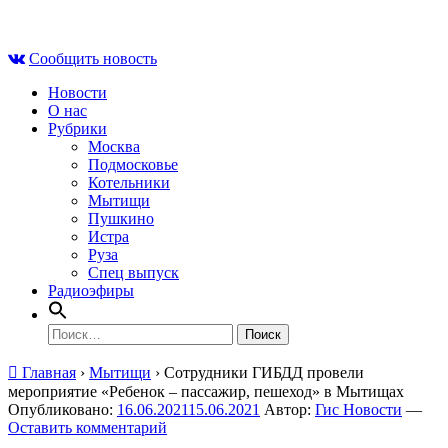
Skip
Сб , 8 августа, 17:25
to
Сообщить новость
content
Новости
О нас
Рубрики
Москва
Подмосковье
Котельники
Мытищи
Пушкино
Истра
Руза
Спец выпуск
Радиоэфиры
Найти:
Главная
›
Мытищи
›
Сотрудники ГИБДД провели
мероприятие «Ребенок – пассажир, пешеход» в Мытищах
Опубликовано:
16.06.2021
15.06.2021
Автор:
Гис Новости
—
Оставить комментарий