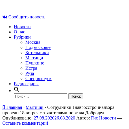
Skip
Сб , 8 августа, 22:26
to
Сообщить новость
content
Новости
О нас
Рубрики
Москва
Подмосковье
Котельники
Мытищи
Пушкино
Истра
Руза
Спец выпуск
Радиоэфиры
Найти:
Главная
›
Мытищи
›
Сотрудники Главгосстройнадзора
провели 18 встреч с заявителями портала Добродел
Опубликовано:
27.08.2020
26.08.2020
Автор:
Гис Новости
—
Оставить комментарий