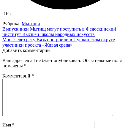
165
Рубрика:
Мытищи
Навигация
Выпускники Мытищ могут поступить в Федоскинский
институт Высшей школы народных искусств
по
Мост через реку Вязь построили в Пушкинском округе
записям
участники проекта «Живая среда»
Добавить комментарий
Ваш адрес email не будет опубликован.
Обязательные поля
помечены
*
Комментарий
*
Имя
*