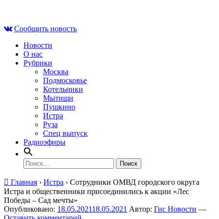
Skip
Сб , 8 августа, 08:52
to
Сообщить новость
content
Новости
О нас
Рубрики
Москва
Подмосковье
Котельники
Мытищи
Пушкино
Истра
Руза
Спец выпуск
Радиоэфиры
Найти:
Главная
›
Истра
›
Сотрудники ОМВД городского округа
Истра и общественники присоединились к акции «Лес
Победы – Сад мечты»
Опубликовано:
18.05.2021
18.05.2021
Автор:
Гис Новости
—
Оставить комментарий