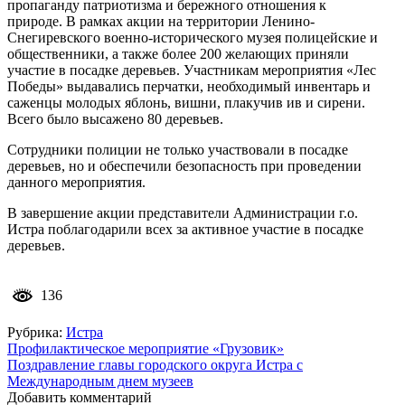
пропаганду патриотизма и бережного отношения к
природе. В рамках акции на территории Ленино-
Снегиревского военно-исторического музея полицейские и
общественники, а также более 200 желающих приняли
участие в посадке деревьев. Участникам мероприятия «Лес
Победы» выдавались перчатки, необходимый инвентарь и
саженцы молодых яблонь, вишни, плакучив ив и сирени.
Всего было высажено 80 деревьев.
Сотрудники полиции не только участвовали в посадке
деревьев, но и обеспечили безопасность при проведении
данного мероприятия.
В завершение акции представители Администрации г.о.
Истра поблагодарили всех за активное участие в посадке
деревьев.
136
Рубрика:
Истра
Навигация
Профилактическое мероприятие «Грузовик»
Поздравление главы городского округа Истра с
по
Международным днем музеев
записям
Добавить комментарий