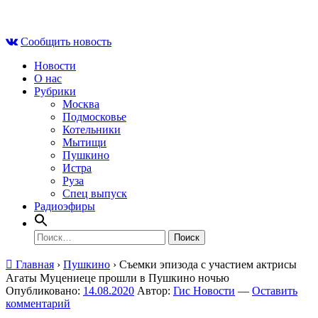
Skip
Вс , 9 августа, 04:39
to
Сообщить новость
content
Новости
О нас
Рубрики
Москва
Подмосковье
Котельники
Мытищи
Пушкино
Истра
Руза
Спец выпуск
Радиоэфиры
Найти:
Главная
›
Пушкино
›
Съемки эпизода с участием актрисы
Агаты Муцениеце прошли в Пушкино ночью
Опубликовано:
14.08.2020
Автор:
Гис Новости
—
Оставить
комментарий