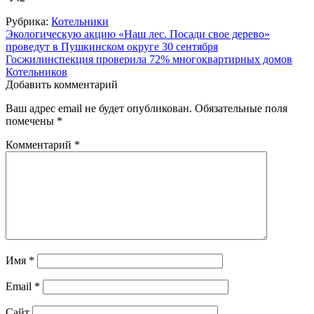
Рубрика:
Котельники
Навигация
Экологическую акцию «Наш лес. Посади свое дерево»
проведут в Пушкинском округе 30 сентября
по
Госжилинспекция проверила 72% многоквартирных домов
записям
Котельников
Добавить комментарий
Ваш адрес email не будет опубликован.
Обязательные поля
помечены
*
Комментарий
*
Имя
*
Email
*
Сайт