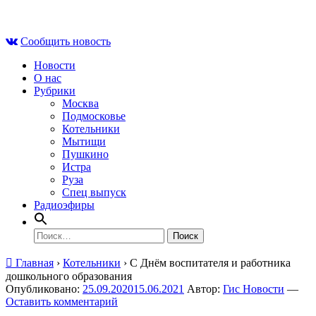
Skip
Сб , 8 августа, 09:09
to
Сообщить новость
content
Новости
О нас
Рубрики
Москва
Подмосковье
Котельники
Мытищи
Пушкино
Истра
Руза
Спец выпуск
Радиоэфиры
Найти:
Главная
›
Котельники
›
С Днём воспитателя и работника
дошкольного образования
Опубликовано:
25.09.2020
15.06.2021
Автор:
Гис Новости
—
Оставить комментарий