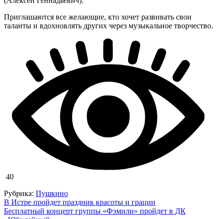
(Алексей Геннадьевич).
Приглашаются все желающие, кто хочет развивать свои
таланты и вдохновлять других через музыкальное творчество.
40
Рубрика:
Пушкино
Навигация
В Истре пройдет праздник красоты и грации
Бесплатный концерт группы «Фэмили» пройдет в ДК
по