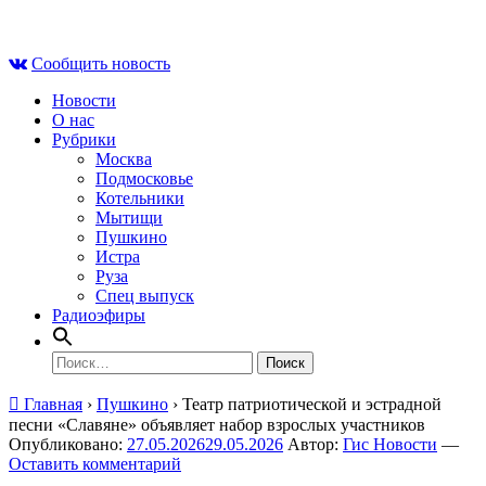
Skip
Пт , 7 августа, 19:57
to
Сообщить новость
content
Новости
О нас
Рубрики
Москва
Подмосковье
Котельники
Мытищи
Пушкино
Истра
Руза
Спец выпуск
Радиоэфиры
Найти:
Главная
›
Пушкино
›
Театр патриотической и эстрадной
песни «Славяне» объявляет набор взрослых участников
Опубликовано:
27.05.2026
29.05.2026
Автор:
Гис Новости
—
Оставить комментарий