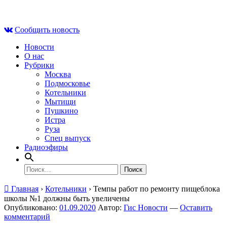
Skip
Пт , 7 августа, 10:24
to
Сообщить новость
content
Новости
О нас
Рубрики
Москва
Подмосковье
Котельники
Мытищи
Пушкино
Истра
Руза
Спец выпуск
Радиоэфиры
Найти:
Главная
›
Котельники
›
Темпы работ по ремонту пищеблока
школы №1 должны быть увеличены
Опубликовано:
01.09.2020
Автор:
Гис Новости
—
Оставить
комментарий