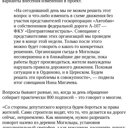
варианты внесения изменений в проект.
«На сегодняшний день мы не можем решить этот
вопрос и что-либо изменить в схеме движения без
участия представителей госкорпорации «Автобан»
и собственников федеральной дороги А-107 —
ФКУ «Центравтомагистраль». Совещание с
представителями этих организаций мы проведем
уже в конце этой недели. Только после этого
можно будет говорить о каких-то конкретных
решениях. Организация съезда в Могильцы
несовершенна и в ближайшие две недели, пока
работы будут производиться, жители вынуждены
нарушать правила дорожного движения. Похожая
ситуация и в Ординово, и в Цернском. Будем
решать эти проблемы в совокупности», — подвела
итог совещания Нина Мигачева.
Вопросы бывают разные, но, когда за день обращение
собирает практически 800 подписей – это говорит о многом.
«Со стороны депутатского корпуса будем бороться за права
жителей. Сами строители видят, что то, что делается на дороге
сейчас, неприемлемо. Как минимум, нужно разрешить
поворот налево из деревни Могильцы, установив
дополнительный светофор, а как максимум, расширять дорогу