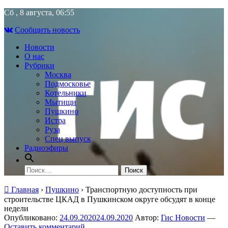
Skip
Сб , 8 августа, 06:55
to
Сообщить новость
content
Новости
О нас
Рубрики
Москва
Подмосковье
Котельники
Мытищи
Пушкино
Истра
Руза
Спец выпуск
Радиоэфиры
Найти:
Главная
›
Пушкино
›
Транспортную доступность при
строительстве ЦКАД в Пушкинском округе обсудят в конце
недели
Опубликовано:
24.09.2020
24.09.2020
Автор:
Гис Новости
—
Оставить комментарий