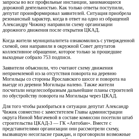
запросы во все профильные инстанции, занимающиеся
дорожной деятельностью. Как только ответы поступили,
депутат проинформировал заявителей. Ситуация приобрела
резонансный характер, когда в ответ на одно из обращений
Александру Чижику направили схему организации
дорожного движения после открытия ЦКАД.
Когда жители муниципалитета ознакомились с утвержденной
схемой, они направили в окружной Совет депутатов
коллективное обращение, которое только за прошедшие
выходные собрало 753 подписи.
Заявители объяснили, что считают схему движения
неприемлемой из-за отсутствия поворота на деревню
Могильцы со стороны Ярославского шоссе и поворота на
выезде из деревни Могильцы налево. Также жители
посчитали нецелесообразным дальнейшие планы строителей
по обустройству поворота на Могильцы через ЦКАД.
Для того чтобы разобраться в ситуации депутат Александр
Чижик совместно с заместителем Главы администрации
округа Ниной Мигачевой в составе комиссии посетили штаб
строительства ЦКАД-3 — ГК «Автобан». Вместе с
представителями организации они рассмотрели схему,
вызвавшую несогласие граждан, и проговорили возможные