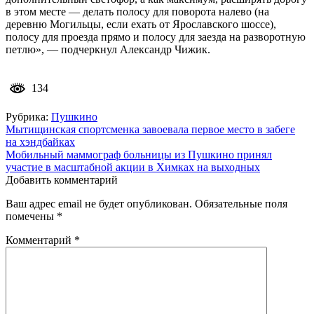
в этом месте — делать полосу для поворота налево (на
деревню Могильцы, если ехать от Ярославского шоссе),
полосу для проезда прямо и полосу для заезда на разворотную
петлю», — подчеркнул Александр Чижик.
134
Рубрика:
Пушкино
Навигация
Мытищинская спортсменка завоевала первое место в забеге
на хэндбайках
по
Мобильный маммограф больницы из Пушкино принял
записям
участие в масштабной акции в Химках на выходных
Добавить комментарий
Ваш адрес email не будет опубликован.
Обязательные поля
помечены
*
Комментарий
*