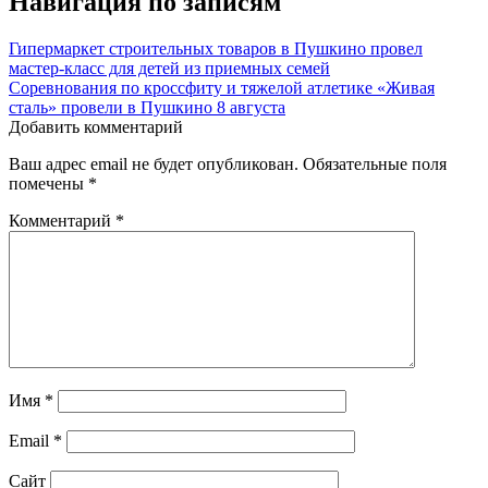
Навигация по записям
Гипермаркет строительных товаров в Пушкино провел
мастер-класс для детей из приемных семей
Соревнования по кроссфиту и тяжелой атлетике «Живая
сталь» провели в Пушкино 8 августа
Добавить комментарий
Ваш адрес email не будет опубликован.
Обязательные поля
помечены
*
Комментарий
*
Имя
*
Email
*
Сайт