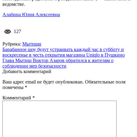
ведомстве.
Алабина Юлия Алексеевна
127
Рубрика:
Мытищи
Навигация
Барабанное шоу будут устраивать каждый час в субботу и
воскресенье в честь открытия магазина Uniqlo в Пушкино
по
Глава Мытищ Виктор Азаров обратился к жителям о
записям
соблюдении мер безопасности
Добавить комментарий
Ваш адрес email не будет опубликован.
Обязательные поля
помечены
*
Комментарий
*