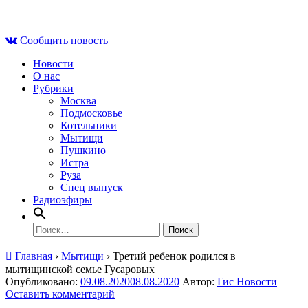
Skip
Пт , 7 августа, 03:32
to
Сообщить новость
content
Новости
О нас
Рубрики
Москва
Подмосковье
Котельники
Мытищи
Пушкино
Истра
Руза
Спец выпуск
Радиоэфиры
Найти:
Главная
›
Мытищи
›
Третий ребенок родился в
мытищинской семье Гусаровых
Опубликовано:
09.08.2020
08.08.2020
Автор:
Гис Новости
—
Оставить комментарий