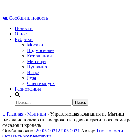
Skip
Чт , 6 августа, 17:51
to
Сообщить новость
content
Новости
О нас
Рубрики
Москва
Подмосковье
Котельники
Мытищи
Пушкино
Истра
Руза
Спец выпуск
Радиоэфиры
Найти:
Главная
›
Мытищи
›
Управляющая компания из Мытищ
начала использовать квадрокоптер для оперативного осмотра
фасадов и кровель
Опубликовано:
20.05.2021
27.05.2021
Автор:
Гис Новости
—
Оставить комментарий